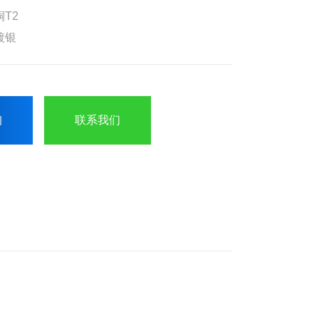
T2
镀银
询
联系我们