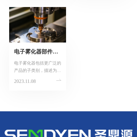
领域发挥着举足轻重的作
加工的佼佼者，圣鼎源凭
用。这一技术通过计算机
借其深厚的技术底蕴、卓
程序精确控制机床的运动
越的创新能力和敏锐的市
和加工操作，实现了从图
场洞察力，正站在行业的
纸到成品的无缝转化，为
前沿，引领着未来的发展
精密机械零件的生产带来
方向。
了革命性的变革。
电子雾化器部件生产厂家为你解读电子雾化器的结构原理
电子雾化器包括更广泛的
产品的子类别，描述为个
人雾化器(PV)，高级个人
2023.11.08
雾化器(APV)或电子尼古
丁输送系统(ENDS)。这
些产品有一系列的设计。
电子雾化器设计特征的充
分表征对于评估与其使用
相关的潜在风险和益处是
必要的。