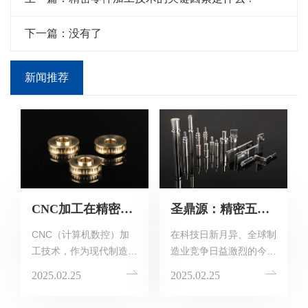
下一篇：没有了
新闻推荐
CNC加工在精密机械零件制造中的应用
圣鼎源：精密五金加工行业的未来展望
CNC（计算机数控）加
在科技日新月异、全球制
工技术，作为现代制造业
造业竞争日益激烈的今
的璀璨明珠，以其高精
天，精密五金加工行业正
2025.02.25
2025.02.25
度、高效率及强大的适应
面临着前所未有的变革与
性，在精密机械零件制造
挑战。作为国内精密五金